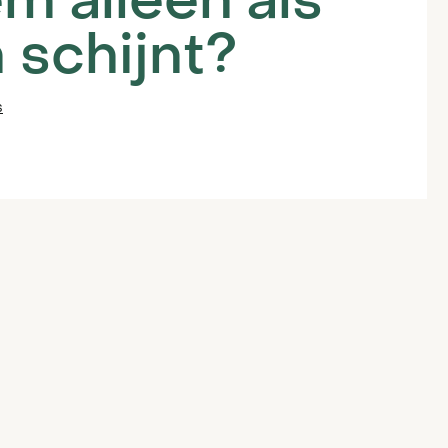
m alleen als
Veelgestelde vragen
 schijnt?
Contact
s