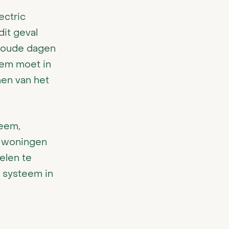
lectric
dit geval
 koude dagen
eem moet in
nen van het
teem,
w woningen
elen te
 systeem in