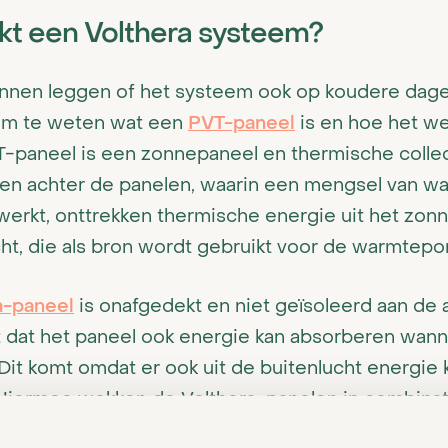
kt een Volthera systeem?
unnen leggen of het systeem ook op koudere dagen
om te weten wat een
PVT-paneel
is en hoe het we
-paneel is een zonnepaneel en thermische collec
ren achter de panelen, waarin een mengsel van wa
rwerkt, onttrekken thermische energie uit het zo
cht, die als bron wordt gebruikt voor de warmtep
a-paneel
is onafgedekt en niet geïsoleerd aan de 
t dat het paneel ook energie kan absorberen wan
. Dit komt omdat er ook uit de buitenlucht energi
 Hiermee wekken de Volthera-panelen in combina
pomp
ook in de nacht en in de winter warmte op.