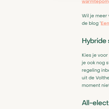
warmtepom
Wil je meer
de blog ‘
Een
Hybride
Kies je voor
je ook nog 
regeling inb
uit de Volt
moment niet 
All-elec