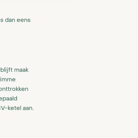
s dan eens
blijft maak
slimme
onttrokken
epaald
V-ketel aan.