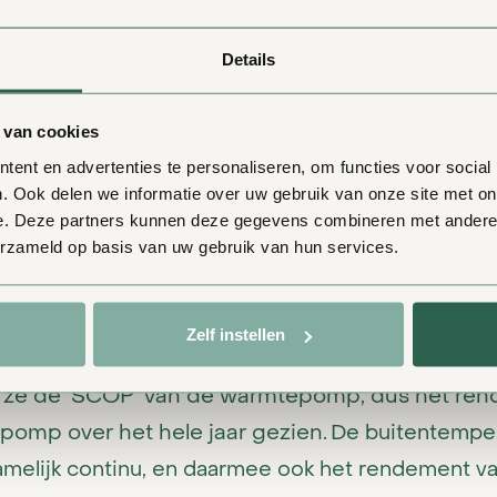
 weten over de werking van het Volthera PVT-pan
Details
blog ‘
Wat zijn Volthera PVT-panelen?
’
 van cookies
tepomp en koude winterdagen
ent en advertenties te personaliseren, om functies voor social
. Ook delen we informatie over uw gebruik van onze site met on
e. Deze partners kunnen deze gegevens combineren met andere i
 dan met de
warmtepomp
die onderdeel is van het
erzameld op basis van uw gebruik van hun services.
 de koudste winterdagen zal het rendement van
dalen. Maar de warmte onttrekken uit de bron is 
dan volledig elektrisch verwarmen. Het rendement
Zelf instellen
moet dan ook over een langere periode bekeke
 ze de ‘SCOP’ van de warmtepomp, dus het re
omp over het hele jaar gezien.
De buitentempe
namelijk continu, en daarmee ook het rendement v