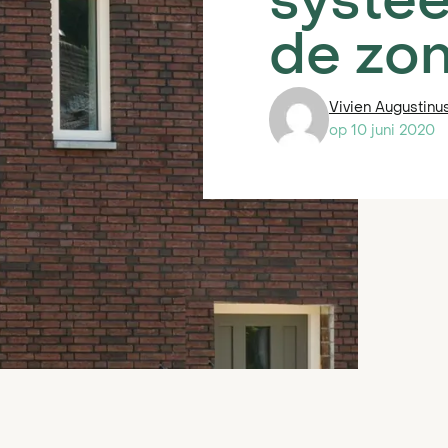
systee
 de meter
garanties
ing
de zon
PVT-systeem
Vivien Augustinu
op
10 juni 2020
oratiewoningen
PVT-systeem
 utiliteitsbouw