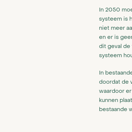
In 2050 moe
systeem is h
niet meer a
en er is gee
dit geval d
systeem hou
In bestaand
doordat de 
waardoor er
kunnen plaa
bestaande wo