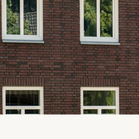
Boilervat
0 op
won
Montagesysteem
Het 
voor
Smart home
corp
oplossingen en
management
Het 
voor