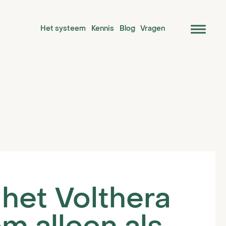
Het systeem
Kennis
Blog
Vragen
Over ons
Blog
Reviews
Volthera voor
het Volthera
installateurs