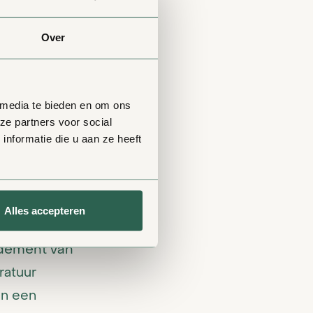
eel? Lees
Over
 media te bieden en om ons
ze partners voor social
nformatie die u aan ze heeft
 Volthera
 de
nog altijd
 van een
Alles accepteren
n worden.
ndement van
ratuur
an een