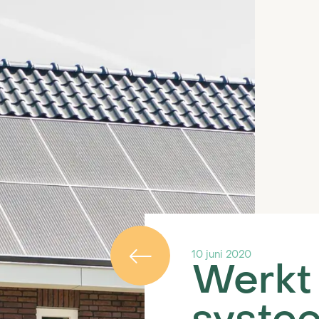
Bestaande bouw
hybride
teem
Nieuwbouw
10 juni 2020
ll-electric
Werkt 
Verkoopproces
teem
Certificaten en