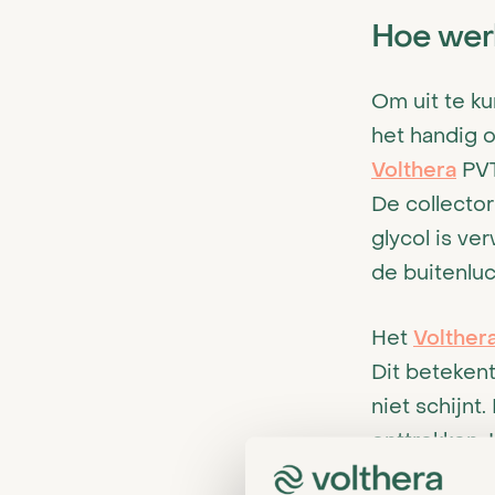
Hoe wer
Om uit te k
het handig 
Volthera
PVT
De collecto
glycol is ve
de buitenlu
Het
Volther
Dit beteken
niet schijnt
onttrokken.
de
warmte