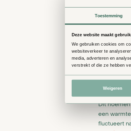
Wil je meer
Toestemming
dan eens de 
Deze website maakt gebruik
De warm
We gebruiken cookies om cont
websiteverkeer te analyseren
media, adverteren en analys
Hoe zit dat
verstrekt of die ze hebben v
systeem? Op
warmtepomp 
efficiënter 
Weigeren
warmtepomp 
Dit noemen
een warmtep
fluctueert 