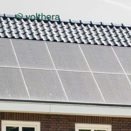
Het PVT-paneel
Het 
sys
Omvormer
Het a
Warmtepomp
sys