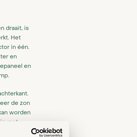
 draait, is
rkt. Het
tor in één.
ter en
nnepaneel en
omp.
achterkant.
neer de zon
e kan worden
tie met