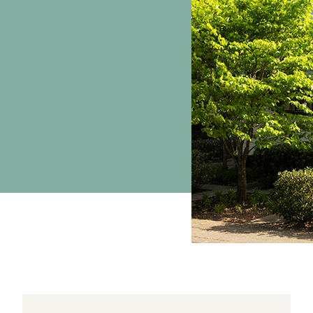
 de meter
garanties
ing
PVT-systeem
oratiewoningen
PVT-systeem
 utiliteitsbouw