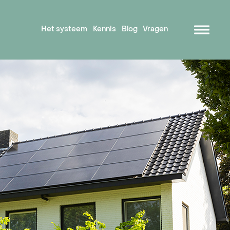
Het systeem
Kennis
Blog
Vragen
Over ons
Blog
Reviews
Volthera voor
installateurs