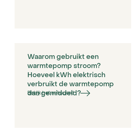
Waarom gebruikt een
warmtepomp stroom?
Hoeveel kWh elektrisch
verbruikt de warmtepomp
dan gemiddeld?
Bekijk het antwoord