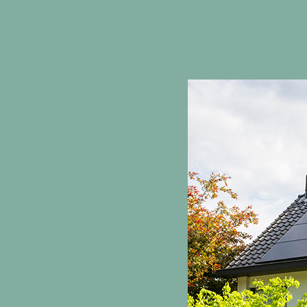
Bestaande bouw
hybride
teem
Nieuwbouw
ll-electric
Verkoopproces
teem
Certificaten en