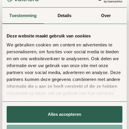
Montagesysteem
Vivien Augustinus
op
29 juni 2022
Antwoord
Toestemming
Details
Over
Smart home oplossingen en management
Volthera is een
zonnepaneel en thermische
Deze website maakt gebruik van cookies
collector in één
(hybride). PVT-panelen zijn
We gebruiken cookies om content en advertenties te
zonnepanelen die niet alleen elektriciteit
Het hybride systeem
personaliseren, om functies voor social media te bieden
opwekken, maar ook thermische energie
en om ons websiteverkeer te analyseren. Ook delen we
(warmte) aan de buitenlucht onttrekken.
Het all-electric systeem
informatie over uw gebruik van onze site met onze
Volthera is dus een krachtig en hoogwaardig
partners voor social media, adverteren en analyse. Deze
afgewerkt paneel dat zowel elektriciteit opwekt
0 op de meter woning
partners kunnen deze gegevens combineren met andere
en warmte genereert. Doordat de thermische
informatie die u aan ze heeft verstrekt of die ze hebben
Het PVT-systeem voor corporatiewoningen
collector achter het
zonnepaneel
past, hebben
verzameld op basis van uw gebruik van hun services.
de panelen dezelfde afmetingen en zien de
Het PVT-systeem voor utiliteitsbouw
Volthera panelen er hetzelfde uit als
Alles accepteren
zonnepanelen, waardoor er qua uiterlijk geen
verschil is tussen de Volthera panelen en extra