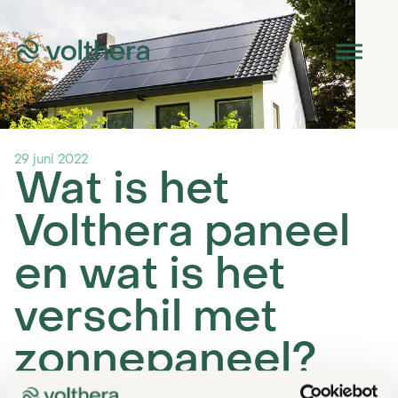
29 juni 2022
Wat is het
Het PVT-paneel
Volthera paneel
Omvormer
en wat is het
verschil met
Warmtepomp
zonnepaneel?
Boilervat