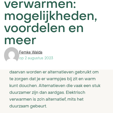
Montagesysteem
verwarmen:
mogelijkheden,
Smart home oplossingen en management
Hoe kan ik mijn
voordelen en
nieuwbouwwoning en
tapwater zonder gas
meer
Het hybride systeem
verwarmen?
Femke Walda
Het all-electric systeem
op
2 augustus 2023
Bij de bouw van nieuwbouwwoningen wordt
geen aardgas meer aangesloten. In plaats
0 op de meter woning
daarvan worden er alternatieven gebruikt om
te zorgen dat je er warmpjes bij zit en warm
Het PVT-systeem voor corporatiewoningen
kunt douchen. Alternatieven die vaak een stuk
duurzamer zijn dan aardgas. Elektrisch
Het PVT-systeem voor utiliteitsbouw
verwarmen is zo’n alternatief, mits het
duurzaam gebeurt.