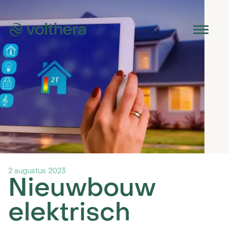
Het PVT-paneel
Omvormer
2 augustus 2023
Warmtepomp
Nieuwbouw
Boilervat
elektrisch