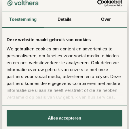
daardoor binnen 30 jaar niet meer gebruikt
Contact
mag worden, worden nieuwbouwwoningen
Toestemming
Details
Over
tegenwoordig gebouwd zonder
aardgasaansluiting.
Deze website maakt gebruik van cookies
Je huis verwarmen zonder gas wordt daardoor
We gebruiken cookies om content en advertenties te
een verplichting. Aardgas verdwijnt en
personaliseren, om functies voor social media te bieden
(duurzame) energie voor verwarming en warm
en om ons websiteverkeer te analyseren. Ook delen we
(tap)water komt ervoor in de plaats. Want als
informatie over uw gebruik van onze site met onze
we toch op een andere manier moeten
partners voor social media, adverteren en analyse. Deze
verwarmen, kunnen we net zo goed duurzaam
partners kunnen deze gegevens combineren met andere
verwarmen. Zo werken we allemaal mee aan
informatie die u aan ze heeft verstrekt of die ze hebben
een beter milieu.
verzameld op basis van uw gebruik van hun services.
Duurzaamheid kent twee aspecten: ten eerste
Alles accepteren
betekent duurzaam dat iets lang meegaat,
maar het betekent ook dat het niet schadelijk is