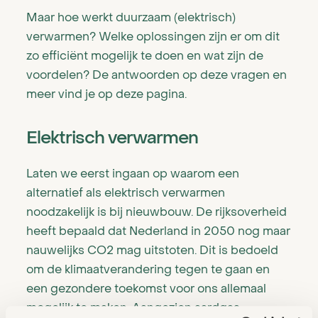
Maar hoe werkt duurzaam (elektrisch)
Bestaande bouw
verwarmen? Welke oplossingen zijn er om dit
zo efficiënt mogelijk te doen en wat zijn de
Nieuwbouw
voordelen? De antwoorden op deze vragen en
Verkoopproces
meer vind je op deze pagina.
Certificaten en garanties
Elektrisch verwarmen
Over ons
Laten we eerst ingaan op waarom een
Blog
alternatief als elektrisch verwarmen
noodzakelijk is bij nieuwbouw. De rijksoverheid
Reviews
heeft bepaald dat Nederland in 2050 nog maar
nauwelijks CO2 mag uitstoten. Dit is bedoeld
Volthera voor installateurs
om de klimaatverandering tegen te gaan en
een gezondere toekomst voor ons allemaal
Veelgestelde vragen
mogelijk te maken. Aangezien aardgas