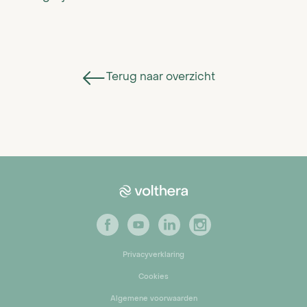
Terug naar overzicht
Privacyverklaring
Privacybeleid
Cookies
©
Copyright 2026
Algemene voorwaarden