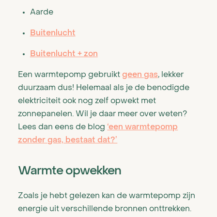
Aarde
Bestaande bouw
Buitenlucht
Nieuwbouw
Buitenlucht + zon
Verkoopproces
Een warmtepomp gebruikt
geen gas
, lekker
duurzaam dus! Helemaal als je de benodigde
Certificaten en garanties
elektriciteit ook nog zelf opwekt met
Over ons
zonnepanelen. Wil je daar meer over weten?
Lees dan eens de blog
‘een warmtepomp
Blog
zonder gas, bestaat dat?’
Reviews
Warmte opwekken
Volthera voor installateurs
Zoals je hebt gelezen kan de warmtepomp zijn
Veelgestelde vragen
energie uit verschillende bronnen onttrekken.