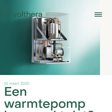
Het PVT-paneel
Omvormer
25 maart 2020
Warmtepomp
Een
Boilervat
warmtepomp