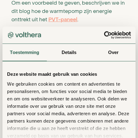
Om een voorbeeld te geven, beschrijven we in
Contact
dit blog hoe de warmtepomp zijn energie
onttrekt uit het
PVT-paneel
.
Het PVT-paneel bestaat uit een
zonnepaneel
met daarachter een collector. In de collector
Toestemming
Details
Over
stroomt zo’n 15 liter vloeistof. Deze vloeistof is
een mengsel van water en glycol en warmt
langzaam op doordat warmte uit het
Deze website maakt gebruik van cookies
zonnepaneel
én de buitenlucht onttrokken
We gebruiken cookies om content en advertenties te
wordt. Vervolgens gaat de vloeistof naar de
personaliseren, om functies voor social media te bieden
warmtepomp en draagt daar zijn warmte over
en om ons websiteverkeer te analyseren. Ook delen we
aan het koudemiddel. Hierdoor verdampt het
informatie over uw gebruik van onze site met onze
koudemiddel wat in de warmtepomp zit. Deze
partners voor social media, adverteren en analyse. Deze
damp gaat naar de compressor, maar alleen de
partners kunnen deze gegevens combineren met andere
damp is niet voldoende om de gewenste
informatie die u aan ze heeft verstrekt of die ze hebben
verzameld op basis van uw gebruik van hun services.
warmte te kunnen krijgen. Daarom stopt de