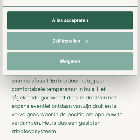
warmtepomp extra energie vanuit het
elektriciteitsnet in de compressor. Het gevolg
Alles accepteren
hiervan is dat de druk wordt verhoogd en
daardoor de temperatuur stijgt.
Zelf instellen
Aan de afgiftezijde van de warmtepomp loopt
een relatief koude vloeistof, namelijk het water
Weigeren
van het cv-circuit (meestal vloerverwarming)
waardoor het koudemiddel condenseert en zijn
warmte afstaat. En hierdoor heb jij een
comfortabele temperatuur in huis! Het
afgekoelde gas wordt door middel van het
expansieventiel ontdaan van zijn druk en is
vervolgens weer in de positie om opnieuw te
verdampen. Het is dus een gesloten
kringloopsysteem.