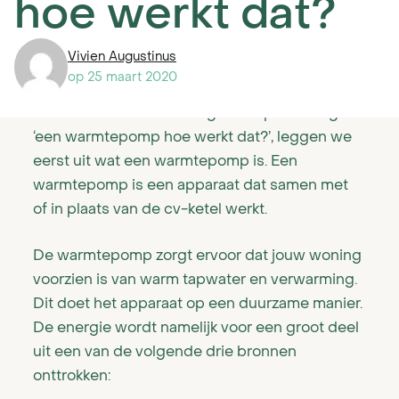
Montagesysteem
hoe werkt dat?
Smart home oplossingen en management
Vivien Augustinus
Wat is een warmtepomp?
op
25 maart 2020
Om antwoord te kunnen geven op de vraag
‘een warmtepomp hoe werkt dat?’, leggen we
Het hybride systeem
eerst uit wat een warmtepomp is. Een
warmtepomp is een apparaat dat samen met
Het all-electric systeem
of in plaats van de cv-ketel werkt.
0 op de meter woning
De warmtepomp zorgt ervoor dat jouw woning
voorzien is van warm tapwater en verwarming.
Het PVT-systeem voor corporatiewoningen
Dit doet het apparaat op een duurzame manier.
De energie wordt namelijk voor een groot deel
Het PVT-systeem voor utiliteitsbouw
uit een van de volgende drie bronnen
onttrokken: